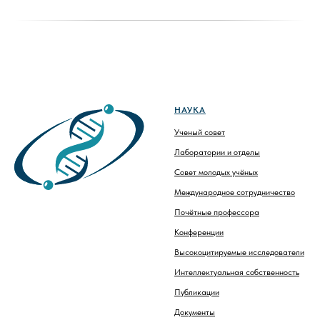
НАУКА
Ученый совет
Лаборатории и отделы
Совет молодых учёных
Международное сотрудничество
Почётные профессора
Конференции
Высокоцитируемые исследователи
Интеллектуальная собственность
Публикации
Документы