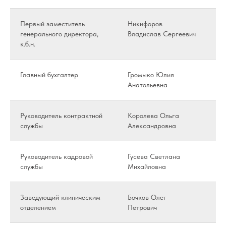
Первый заместитель
Никифоров
Че
генерального директора,
Владислав Сергеевич
30
к.б.н.
Главный бухгалтер
Громыко Юлия
Ср
Анатольевна
4
Руководитель контрактной
Королева Ольга
Че
службы
Александровна
25
Руководитель кадровой
Гусева Светлана
Вт
службы
Михайловна
1
Заведующий клиническим
Бочков Олег
Че
отделением
Петрович
72