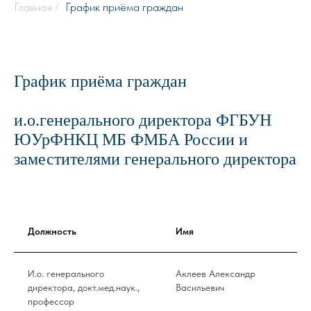
Главная
/
График приёма граждан
График приёма граждан
и.о.генерального директора ФГБУН
ЮУрФНКЦ МБ ФМБА России и
заместителями генерального директора
Должность
Имя
Вр
И.о. генерального
Аклеев Александр
Пя
директора, докт.мед.наук.,
Васильевич
№ 
профессор