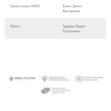
Заместитель ЧМЭС
Бойко Денис
Че
Викторович
3
Юрист
Гурджуа Вадим
Че
Русланович
25