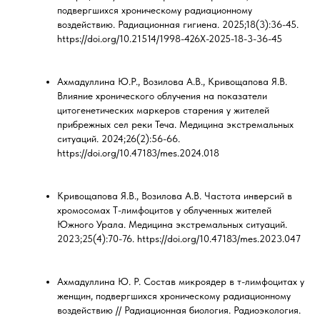
подвергшихся хроническому радиационному
воздействию. Радиационная гигиена. 2025;18(3):36-45.
https://doi.org/10.21514/1998-426X-2025-18-3-36-45
Ахмадуллина Ю.Р., Возилова А.В., Кривощапова Я.В.
Влияние хронического облучения на показатели
цитогенетических маркеров старения у жителей
прибрежных сел реки Теча. Медицина экстремальных
ситуаций. 2024;26(2):56-66.
https://doi.org/10.47183/mes.2024.018
Кривощапова Я.В., Возилова А.В. Частота инверсий в
хромосомах Т-лимфоцитов у облученных жителей
Южного Урала. Медицина экстремальных ситуаций.
2023;25(4):70-76. https://doi.org/10.47183/mes.2023.047
Ахмадуллина Ю. Р. Состав микроядер в т-лимфоцитах у
женщин, подвергшихся хроническому радиационному
воздействию // Радиационная биология. Радиоэкология.