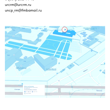
urcrm@urcrm.ru
uncp_rm@fmbamail.ru