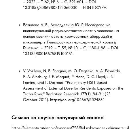
– 2022. – Т. 62, № 6. – С. 591-601. – DOI
10.31857/S0869803122060030. – EDN IDCYPV.
Возилова А. В., Ахмадуллина Ю. Р. Исследование
индивидуальной радиочувствительности у человека на
основе оценки частоты хромосомных аберраций и
микроядер в Т-лимфоцитах периферической крови //
Генетика. – 2019. – Т. 55, № 10. – С. 1180-1188. – DOI
10.1134/S0016675819100151.
V. Vozilova, N. B. Shagina, M. O. Degteva, A. A. Edwards,
E. A. Ainsbury, J. E. Moquet, P. Hone, D. C. Lloyd, J. N.
Fomina, and F. Darroudi "Preliminary FISH-Based
Assessment of External Dose for Residents Exposed on the
Techa River," Radiation Research 177(1), 84-91, (25
October 2011). https://doi.org/10.1667/RR2485.1
Ссылка на научно-популярный синапс:
https://elementy.ru/genbio/synopsis/758/Rol_mikroyader_v_eliminatsii_