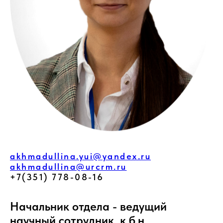
akhmadullina.yui@yandex.ru
akhmadullina@urcrm.ru
+7(351) 778-08-16
Начальник отдела - ведущий
научный сотрудник, к.б.н.