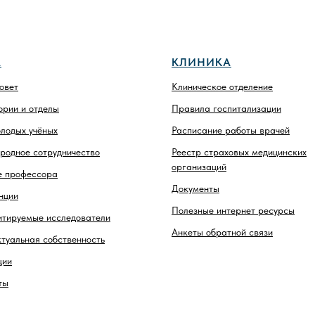
А
КЛИНИКА
овет
Клиническое отделение
рии и отделы
Правила госпитализации
лодых учёных
Расписание работы врачей
родное сотрудничество
Реестр страховых медицинских
организаций
е профессора
Документы
нции
Полезные интернет ресурсы
итируемые исследователи
Анкеты обратной связи
туальная собственность
ции
ты