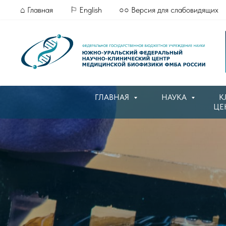
⌂ Главная
⚐ English
○○ Версия для слабовидящих
ГЛАВНАЯ
НАУКА
К
ЦЕ