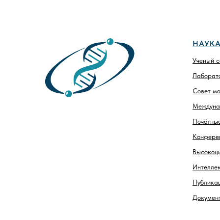
НАУК
Ученый с
Лаборато
Совет мо
Междуна
Почётны
Конфере
Высокоц
Интеллек
Публика
Докумен