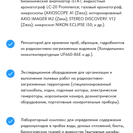
биохимический анализатор iSTAT; жидкостный
хроматограф LC-20 Prominence; газовый хроматограф;
микроскопы (AXIOSCOPE A1 (Ziess); моторизированый
AXIO IMAGER M2 (Ziess); STEREO DISCOVERY. V12
(Ziess); микроскоп NIKON ECLIPSE I50; и др.).
Репозиторий для хранения проб, образцов, гидробионтов
из радиоактивно-загрязненных водоемов (Холодильники
низкотемпературные UF660-86E и др.).
Экспедиционное оборудование для организации и
выполнения полевых работ на радиоактивно-
загрязненных территориях (специализированный
автомобиль, лодки, лодочные моторы, электрические
генераторы, морозильная камера, дозиметрическое
оборудование, портативные измерительные приборы).
Лабораторный комплекс для определения содержания
радионуклидов в пробах воды, донных отложений, биоты,
биологических тканей и жидкостях (вытяжные шкафы;