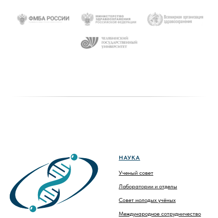
НАУКА
Ученый совет
Лаборатории и отделы
Совет молодых учёных
Международное сотрудничество