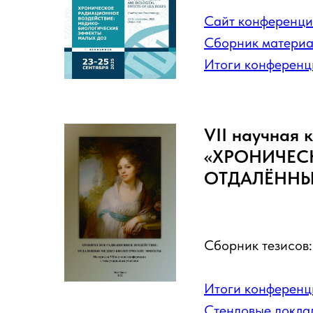
Сайт конференц
Сборник материа
Итоги конференц
VII научная
«ХРОНИЧЕС
ОТДАЛЁННЫ
Сборник тезисов
Итоги конференц
Стендовые докла