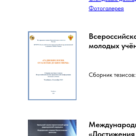
Фотогалерея
Всероссийск
молодых учён
Сборник тезисов
Международн
«Достижения